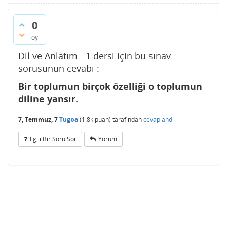
0
oy
Dil ve Anlatım - 1 dersi için bu sınav
sorusunun cevabı :
Bir toplumun birçok özelliği o toplumun
diline yansır.
7, Temmuz, 7
Tugba
(
1.8k
puan)
tarafından
cevaplandı
Ilgili Bir Soru Sor
Yorum