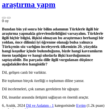
araştırma yapm
0
oy
Bundan bin yıl sonra bir bilim adamının Türklerle ilgili bir
araştırma yapmakla görevlendirildiğini varsayalım. Türklerle
ilgili hiçbir bilgisi, ilişkisi olmayan bu araştırmacı herhangi bir
yoldan, önce dilimizi iyi öğrenme olanağı bulsa yalnızca
Türkçenin söz varlığını inceleyerek ülkemizin 20. yüzyılda
hangi koşullar içinde bulunduğunu, bizde hangi kavramların
önem taşıdığını ve hangi uluslarla ilişki kurduğumuzu
saptayabilir. Bu parçada dille ilgili vurgulanan düşünce
aşağıdakilerden hangisidir?
Dil, gelişen canlı bir varlıktır.
Bir toplumun birçok özelliği o toplumun diline yansır.
Dil incelemeleri, çok zaman gerektiren bir uğraştır.
Dil, insanlar arasında iletişimi sağlayan en önemli araçtır.
6, Aralık, 2024
Dil ve Anlatım - 1
kategorisinde
Evrim
(
1.2k
puan)