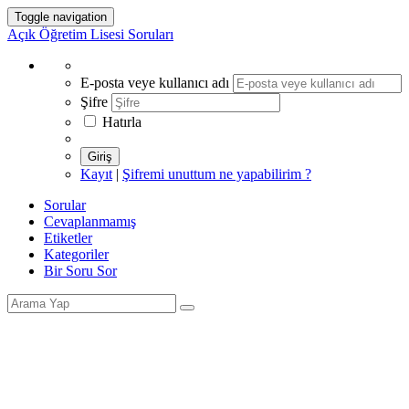
Toggle navigation
Açık Öğretim Lisesi Soruları
E-posta veye kullanıcı adı
Şifre
Hatırla
Giriş
Kayıt
|
Şifremi unuttum ne yapabilirim ?
Sorular
Cevaplanmamış
Etiketler
Kategoriler
Bir Soru Sor