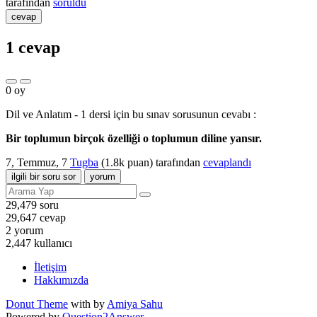
tarafından
soruldu
cevap
1
cevap
0
oy
Dil ve Anlatım - 1 dersi için bu sınav sorusunun cevabı :
Bir toplumun birçok özelliği o toplumun diline yansır.
7, Temmuz, 7
Tugba
(
1.8k
puan)
tarafından
cevaplandı
ilgili bir soru sor
yorum
29,479
soru
29,647
cevap
2
yorum
2,447
kullanıcı
İletişim
Hakkımızda
Donut Theme
with
by
Amiya Sahu
Powered by
Question2Answer