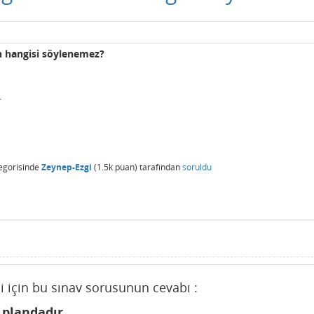
en hangisi söylenemez?
.
egorisinde
Zeynep-Ezgi
(
1.5k
puan)
tarafından
soruldu
si için bu sınav sorusunun cevabı :
 plandadır.