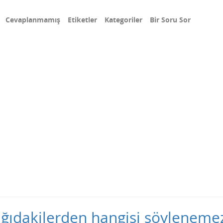
Cevaplanmamış
Etiketler
Kategoriler
Bir Soru Sor
şağıdakilerden hangisi söyleneme