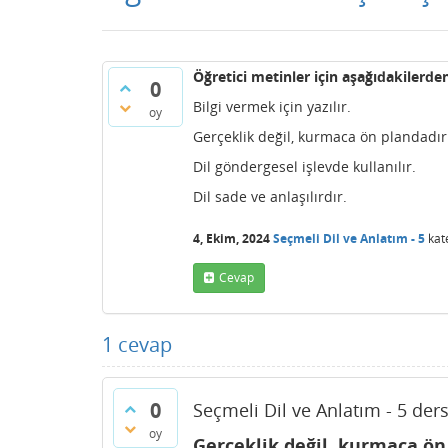
Öğretici metinler için aşağıdakilerd
0
Bilgi vermek için yazılır.
oy
Gerçeklik değil, kurmaca ön plandadır
Dil göndergesel işlevde kullanılır.
Dil sade ve anlaşılırdır.
4, Ekim, 2024
Seçmeli Dil ve Anlatım - 5
kat
Cevap
1
cevap
0
Seçmeli Dil ve Anlatım - 5 der
oy
Gerçeklik değil, kurmaca ön