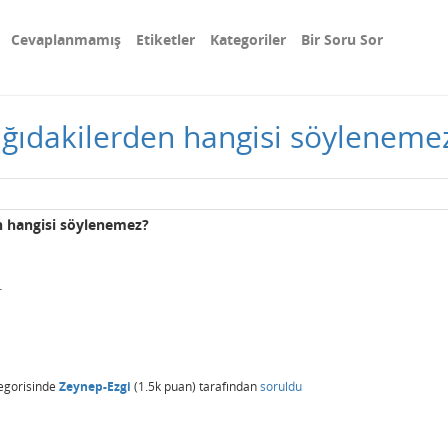
Cevaplanmamış
Etiketler
Kategoriler
Bir Soru Sor
şağıdakilerden hangisi söyleneme
en hangisi söylenemez?
.
egorisinde
Zeynep-Ezgi
(
1.5k
puan)
tarafından
soruldu