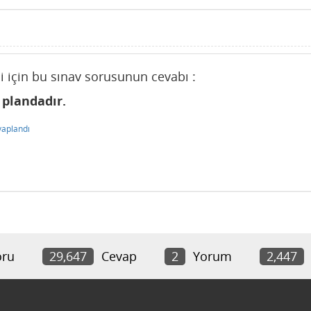
si için bu sınav sorusunun cevabı :
 plandadır.
vaplandı
ru
29,647
Cevap
2
Yorum
2,447