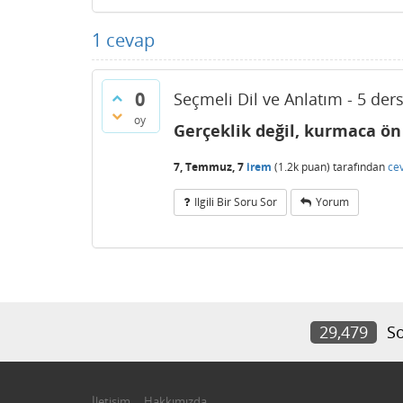
1
cevap
0
Seçmeli Dil ve Anlatım - 5 der
oy
Gerçeklik değil, kurmaca ön
7, Temmuz, 7
irem
(
1.2k
puan)
tarafından
ce
Ilgili Bir Soru Sor
Yorum
29,479
So
İletişim
Hakkımızda