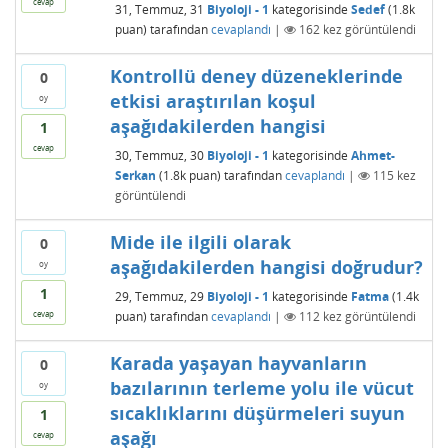
cevap
31, Temmuz, 31
Biyoloji - 1
kategorisinde
Sedef
(
1.8k
puan)
tarafından
cevaplandı
|
162
kez görüntülendi
Kontrollü deney düzeneklerinde
0
etkisi araştırılan koşul
oy
aşağıdakilerden hangisi
1
cevap
30, Temmuz, 30
Biyoloji - 1
kategorisinde
Ahmet-
Serkan
(
1.8k
puan)
tarafından
cevaplandı
|
115
kez
görüntülendi
Mide ile ilgili olarak
0
aşağıdakilerden hangisi doğrudur?
oy
1
29, Temmuz, 29
Biyoloji - 1
kategorisinde
Fatma
(
1.4k
puan)
tarafından
cevaplandı
|
112
kez görüntülendi
cevap
Karada yaşayan hayvanların
0
bazılarının terleme yolu ile vücut
oy
sıcaklıklarını düşürmeleri suyun
1
aşağı
cevap