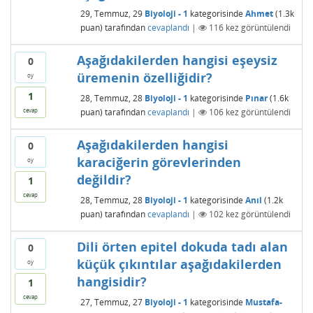
29, Temmuz, 29
Biyoloji - 1
kategorisinde
Ahmet
(
1.3k
puan)
tarafından
cevaplandı
|
116
kez görüntülendi
Aşağıdakilerden hangisi eşeysiz
0
üremenin özelliğidir?
oy
1
28, Temmuz, 28
Biyoloji - 1
kategorisinde
Pınar
(
1.6k
puan)
tarafından
cevaplandı
|
106
kez görüntülendi
cevap
Aşağıdakilerden hangisi
0
karaciğerin görevlerinden
oy
değildir?
1
cevap
28, Temmuz, 28
Biyoloji - 1
kategorisinde
Anıl
(
1.2k
puan)
tarafından
cevaplandı
|
102
kez görüntülendi
Dili örten epitel dokuda tadı alan
0
küçük çıkıntılar aşağıdakilerden
oy
hangisidir?
1
cevap
27, Temmuz, 27
Biyoloji - 1
kategorisinde
Mustafa-