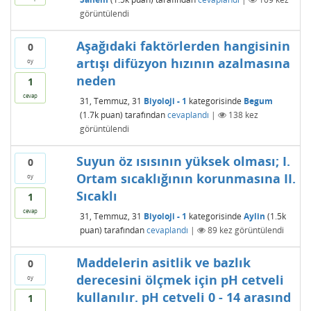
görüntülendi
Aşağıdaki faktörlerden hangisinin
0
artışı difüzyon hızının azalmasına
oy
neden
1
cevap
31, Temmuz, 31
Biyoloji - 1
kategorisinde
Begum
(
1.7k
puan)
tarafından
cevaplandı
|
138
kez
görüntülendi
Suyun öz ısısının yüksek olması; I.
0
Ortam sıcaklığının korunmasına II.
oy
Sıcaklı
1
cevap
31, Temmuz, 31
Biyoloji - 1
kategorisinde
Aylin
(
1.5k
puan)
tarafından
cevaplandı
|
89
kez görüntülendi
Maddelerin asitlik ve bazlık
0
derecesini ölçmek için pH cetveli
oy
kullanılır. pH cetveli 0 - 14 arasınd
1