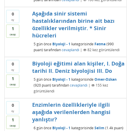
Aşağıda sinir sistemi
0
hastalıklarından birine ait bazı
oy
özellikler verilmiştir. * Sinir
1
hücreleri
cevap
5 gün
önce
Biyoloji - 1
kategorisinde
Fatma
(
990
puan)
tarafından
cevaplandı
|
82
kez görüntülendi
Biyoloji eğitimi alan kişiler, I. Doğa
0
tarihi II. Deniz biyolojisi III. Do
oy
1
5 gün
önce
Biyoloji - 1
kategorisinde
Omer-Ozkan
(
920
puan)
tarafından
cevaplandı
|
155
kez
cevap
görüntülendi
Enzimlerin özellikleriyle ilgili
0
aşağıda verilenlerden hangisi
oy
yanlıştır?
1
cevap
6 gün
önce
Biyoloji - 1
kategorisinde
Selim
(
1.4k
puan)