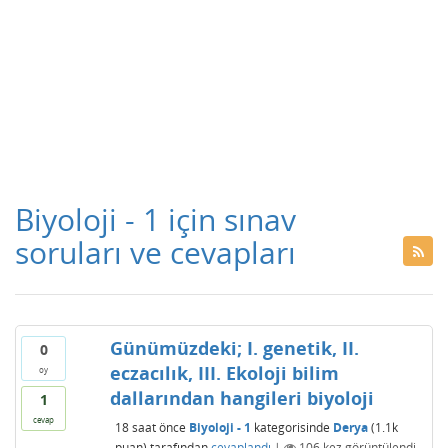
Biyoloji - 1 için sınav
soruları ve cevapları
Günümüzdeki; I. genetik, II.
0
eczacılık, III. Ekoloji bilim
oy
dallarından hangileri biyoloji
1
cevap
18 saat
önce
Biyoloji - 1
kategorisinde
Derya
(
1.1k
puan)
tarafından
cevaplandı
|
106
kez görüntülendi