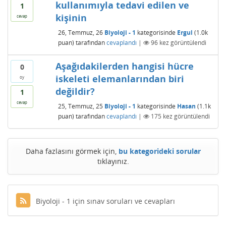
kullanımıyla tedavi edilen ve
1
kişinin
cevap
26, Temmuz, 26
Biyoloji - 1
kategorisinde
Ergul
(
1.0k
puan)
tarafından
cevaplandı
|
96
kez görüntülendi
Aşağıdakilerden hangisi hücre
0
iskeleti elemanlarından biri
oy
değildir?
1
cevap
25, Temmuz, 25
Biyoloji - 1
kategorisinde
Hasan
(
1.1k
puan)
tarafından
cevaplandı
|
175
kez görüntülendi
Daha fazlasını görmek için,
bu kategorideki sorular
tıklayınız.
Biyoloji - 1 için sınav soruları ve cevapları