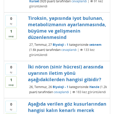
Kursat
(
920
puan)
tarafından
cevaplandı
|
91
kez
görüntülendi
Tiroksin, yapısında iyot bulunan,
0
metabolizmanın ayarlanmasında,
oy
büyüme ve gelişmenin
1
düzenlenmesind
cevap
27, Temmuz, 27
Biyoloji - 1
kategorisinde
sebnem
(
1.6k
puan)
tarafından
cevaplandı
|
133
kez
görüntülendi
İki nöron (sinir hücresi) arasında
0
uyarının iletim yönü
oy
aşağıdakilerden hangisi gibidir?
1
cevap
26, Temmuz, 26
Biyoloji - 1
kategorisinde
Hande
(
1.2k
puan)
tarafından
cevaplandı
|
183
kez görüntülendi
Aşağıda verilen göz kusurlarından
0
hangisi kalın kenarlı mercek
oy