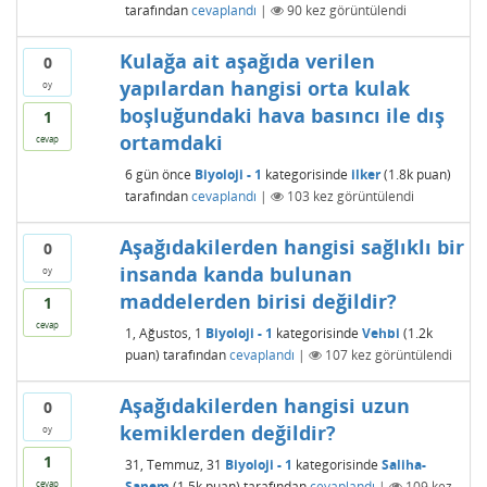
tarafından
cevaplandı
|
90
kez görüntülendi
Kulağa ait aşağıda verilen
0
yapılardan hangisi orta kulak
oy
boşluğundaki hava basıncı ile dış
1
ortamdaki
cevap
6 gün
önce
Biyoloji - 1
kategorisinde
ilker
(
1.8k
puan)
tarafından
cevaplandı
|
103
kez görüntülendi
Aşağıdakilerden hangisi sağlıklı bir
0
insanda kanda bulunan
oy
maddelerden birisi değildir?
1
cevap
1, Ağustos, 1
Biyoloji - 1
kategorisinde
Vehbi
(
1.2k
puan)
tarafından
cevaplandı
|
107
kez görüntülendi
Aşağıdakilerden hangisi uzun
0
kemiklerden değildir?
oy
1
31, Temmuz, 31
Biyoloji - 1
kategorisinde
Saliha-
Sanem
(
1.5k
puan)
tarafından
cevaplandı
|
109
kez
cevap