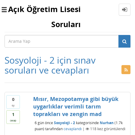
Açık Öğretim Lisesi
Toggle
navigation
Soruları
Sosyoloji - 2 için sınav
soruları ve cevapları
Mısır, Mezopotamya gibi büyük
0
uygarlıklar verimli tarım
oy
toprakları ve zengin mad
1
cevap
6 gün
önce
Sosyoloji - 2
kategorisinde
Nurhan
(
1.7k
puan)
tarafından
cevaplandı
|
118
kez görüntülendi