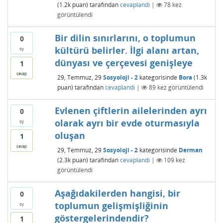
(
1.2k
puan)
tarafından
cevaplandı
|
78
kez
görüntülendi
Bir dilin sınırlarını, o toplumun
0
kültürü belirler. İlgi alanı artan,
oy
dünyası ve çerçevesi genişleye
1
cevap
29, Temmuz, 29
Sosyoloji - 2
kategorisinde
Bora
(
1.3k
puan)
tarafından
cevaplandı
|
89
kez görüntülendi
Evlenen çiftlerin ailelerinden ayrı
0
olarak ayrı bir evde oturmasıyla
oy
oluşan
1
cevap
29, Temmuz, 29
Sosyoloji - 2
kategorisinde
Derman
(
2.3k
puan)
tarafından
cevaplandı
|
109
kez
görüntülendi
Aşağıdakilerden hangisi, bir
0
toplumun gelişmişliğinin
oy
göstergelerindendir?
1