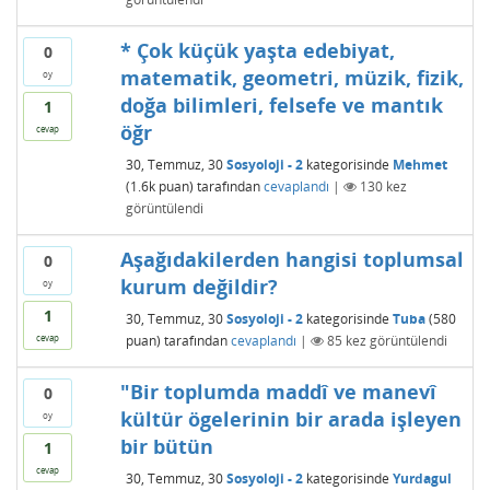
* Çok küçük yaşta edebiyat,
0
matematik, geometri, müzik, fizik,
oy
doğa bilimleri, felsefe ve mantık
1
öğr
cevap
30, Temmuz, 30
Sosyoloji - 2
kategorisinde
Mehmet
(
1.6k
puan)
tarafından
cevaplandı
|
130
kez
görüntülendi
Aşağıdakilerden hangisi toplumsal
0
kurum değildir?
oy
1
30, Temmuz, 30
Sosyoloji - 2
kategorisinde
Tuba
(
580
puan)
tarafından
cevaplandı
|
85
kez görüntülendi
cevap
"Bir toplumda maddî ve manevî
0
kültür ögelerinin bir arada işleyen
oy
bir bütün
1
cevap
30, Temmuz, 30
Sosyoloji - 2
kategorisinde
Yurdagul