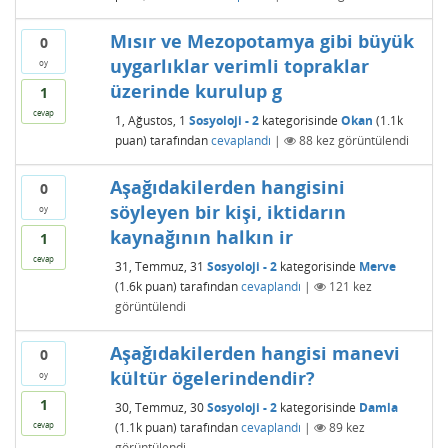
Mısır ve Mezopotamya gibi büyük
0
uygarlıklar verimli topraklar
oy
üzerinde kurulup g
1
cevap
1, Ağustos, 1
Sosyoloji - 2
kategorisinde
Okan
(
1.1k
puan)
tarafından
cevaplandı
|
88
kez görüntülendi
Aşağıdakilerden hangisini
0
söyleyen bir kişi, iktidarın
oy
kaynağının halkın ir
1
cevap
31, Temmuz, 31
Sosyoloji - 2
kategorisinde
Merve
(
1.6k
puan)
tarafından
cevaplandı
|
121
kez
görüntülendi
Aşağıdakilerden hangisi manevi
0
kültür ögelerindendir?
oy
1
30, Temmuz, 30
Sosyoloji - 2
kategorisinde
Damla
(
1.1k
puan)
tarafından
cevaplandı
|
89
kez
cevap
görüntülendi