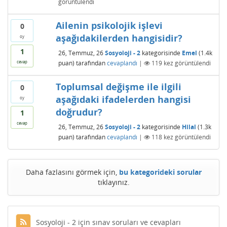
görüntülendi
Ailenin psikolojik işlevi
0
aşağıdakilerden hangisidir?
oy
1
26, Temmuz, 26
Sosyoloji - 2
kategorisinde
Emel
(
1.4k
puan)
tarafından
cevaplandı
|
119
kez görüntülendi
cevap
Toplumsal değişme ile ilgili
0
aşağıdaki ifadelerden hangisi
oy
doğrudur?
1
cevap
26, Temmuz, 26
Sosyoloji - 2
kategorisinde
Hilal
(
1.3k
puan)
tarafından
cevaplandı
|
118
kez görüntülendi
Daha fazlasını görmek için,
bu kategorideki sorular
tıklayınız.
Sosyoloji - 2 için sınav soruları ve cevapları