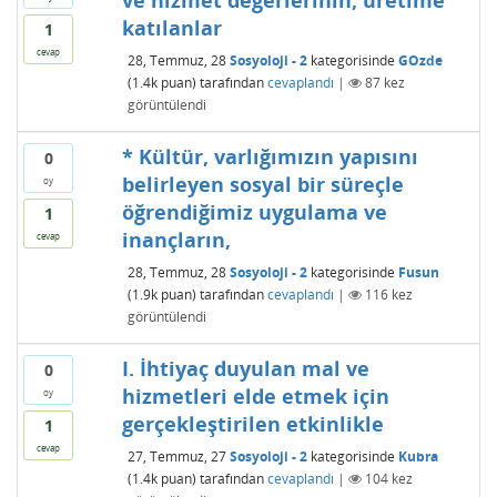
ve hizmet değerlerinin, üretime
katılanlar
1
cevap
28, Temmuz, 28
Sosyoloji - 2
kategorisinde
GOzde
(
1.4k
puan)
tarafından
cevaplandı
|
87
kez
görüntülendi
* Kültür, varlığımızın yapısını
0
belirleyen sosyal bir süreçle
oy
öğrendiğimiz uygulama ve
1
inançların,
cevap
28, Temmuz, 28
Sosyoloji - 2
kategorisinde
Fusun
(
1.9k
puan)
tarafından
cevaplandı
|
116
kez
görüntülendi
I. İhtiyaç duyulan mal ve
0
hizmetleri elde etmek için
oy
gerçekleştirilen etkinlikle
1
cevap
27, Temmuz, 27
Sosyoloji - 2
kategorisinde
Kubra
(
1.4k
puan)
tarafından
cevaplandı
|
104
kez