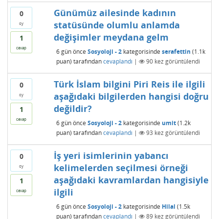
Günümüz ailesinde kadının
0
statüsünde olumlu anlamda
oy
değişimler meydana gelm
1
cevap
6 gün
önce
Sosyoloji - 2
kategorisinde
serafettin
(
1.1k
puan)
tarafından
cevaplandı
|
90
kez görüntülendi
Türk İslam bilgini Piri Reis ile ilgili
0
aşağıdaki bilgilerden hangisi doğru
oy
değildir?
1
cevap
6 gün
önce
Sosyoloji - 2
kategorisinde
umit
(
1.2k
puan)
tarafından
cevaplandı
|
93
kez görüntülendi
İş yeri isimlerinin yabancı
0
kelimelerden seçilmesi örneği
oy
aşağıdaki kavramlardan hangisiyle
1
ilgili
cevap
6 gün
önce
Sosyoloji - 2
kategorisinde
Hilal
(
1.5k
puan)
tarafından
cevaplandı
|
89
kez görüntülendi