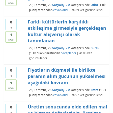
cevap
29, Temmuz, 29
Sosyoloji - 2
kategorisinde
Utku
(
1.8k
puan)
tarafından
cevaplandı
|
69
kez görüntülendi
Farklı kültürlerin karşılıklı
0
etkileşime girmesiyle gerçekleşen
oy
kültür alışverişi olarak
1
tanımlanan
cevap
29, Temmuz, 29
Sosyoloji - 2
kategorisinde
Burcu
(
1.1k
puan)
tarafından
cevaplandı
|
88
kez
görüntülendi
Fiyatların düşmesi ile birlikte
0
paranın alım gücünün yükselmesi
oy
aşağıdaki kavram
1
cevap
28, Temmuz, 28
Sosyoloji - 2
kategorisinde
Emre
(
1.9k
puan)
tarafından
cevaplandı
|
97
kez görüntülendi
Üretim sonucunda elde edilen mal
0
oy