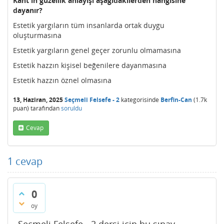
Kant'ın güzellik anlayışı aşağıdakilerden hangisine
dayanır?
Estetik yargıların tüm insanlarda ortak duygu
oluşturmasına
Estetik yargıların genel geçer zorunlu olmamasına
Estetik hazzın kişisel beğenilere dayanmasına
Estetik hazzın öznel olmasına
13, Haziran, 2025
Seçmeli Felsefe - 2
kategorisinde
Berfin-Can
(
1.7k
puan)
tarafından
soruldu
Cevap
1
cevap
0
oy