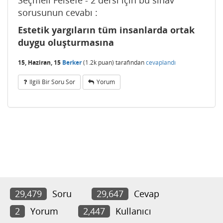
Seçmeli Felsefe - 2 dersi için bu sınav
sorusunun cevabı :
Estetik yargıların tüm insanlarda ortak
duygu oluşturmasına
15, Haziran, 15
Berker
(
1.2k
puan)
tarafından
cevaplandı
Ilgili Bir Soru Sor
Yorum
29,479
Soru
29,647
Cevap
2
Yorum
2,447
Kullanıcı