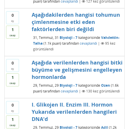
puan)
tarafından
cevaplandı
|
127
kez görüntülendi
Aşağıdakilerden hangisi tohumun
0
çimlenmesine etki eden
oy
faktörlerden biri değildi
1
cevap
31, Temmuz, 31
Biyoloji - 7
kategorisinde
Vahdettin-
Talha
(
1.1k
puan)
tarafından
cevaplandı
|
95
kez
görüntülendi
Aşağıda verilenlerden hangisi bitki
0
büyüme ve gelişmesini engelleyen
oy
hormonlarda
1
cevap
29, Temmuz, 29
Biyoloji - 7
kategorisinde
Ozen
(
1.6k
puan)
tarafından
cevaplandı
|
130
kez görüntülendi
I. Glikojen II. Enzim III. Hormon
0
Yukarıda verilenlerden hangileri
oy
DNA'd
1
cevap
29, Temmuz, 29
Biyoloji - 7
kategorisinde
Adil
(
1.2k