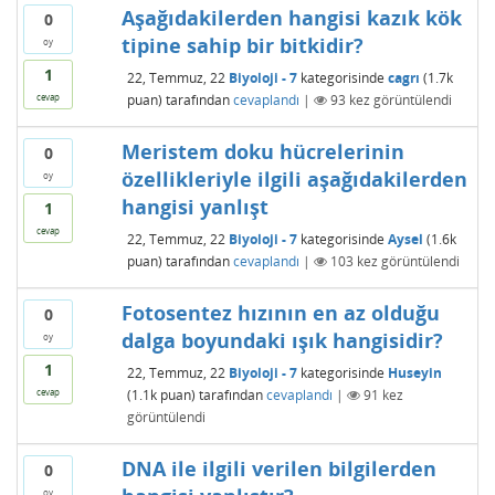
Aşağıdakilerden hangisi kazık kök
0
tipine sahip bir bitkidir?
oy
1
22, Temmuz, 22
Biyoloji - 7
kategorisinde
cagrı
(
1.7k
puan)
tarafından
cevaplandı
|
93
kez görüntülendi
cevap
Meristem doku hücrelerinin
0
özellikleriyle ilgili aşağıdakilerden
oy
hangisi yanlışt
1
cevap
22, Temmuz, 22
Biyoloji - 7
kategorisinde
Aysel
(
1.6k
puan)
tarafından
cevaplandı
|
103
kez görüntülendi
Fotosentez hızının en az olduğu
0
dalga boyundaki ışık hangisidir?
oy
1
22, Temmuz, 22
Biyoloji - 7
kategorisinde
Huseyin
(
1.1k
puan)
tarafından
cevaplandı
|
91
kez
cevap
görüntülendi
DNA ile ilgili verilen bilgilerden
0
oy