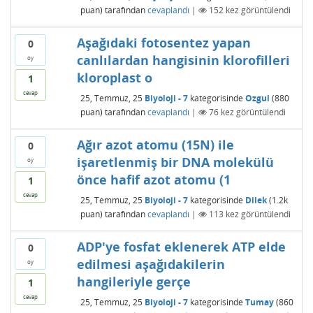
puan)
tarafından
cevaplandı
|
152
kez görüntülendi
Aşağıdaki fotosentez yapan
0
canlılardan hangisinin klorofilleri
oy
kloroplast o
1
cevap
25, Temmuz, 25
Biyoloji - 7
kategorisinde
Ozgul
(
880
puan)
tarafından
cevaplandı
|
76
kez görüntülendi
Ağır azot atomu (15N) ile
0
işaretlenmiş bir DNA molekülü
oy
önce hafif azot atomu (1
1
cevap
25, Temmuz, 25
Biyoloji - 7
kategorisinde
Dilek
(
1.2k
puan)
tarafından
cevaplandı
|
113
kez görüntülendi
ADP'ye fosfat eklenerek ATP elde
0
edilmesi aşağıdakilerin
oy
hangileriyle gerçe
1
cevap
25, Temmuz, 25
Biyoloji - 7
kategorisinde
Tumay
(
860