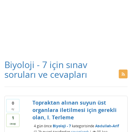
Biyoloji - 7 için sınav
soruları ve cevapları
Topraktan alınan suyun üst
0
organlara iletilmesi için gerekli
oy
olan, I. Terleme
1
cevap
4 gün
önce
Biyoloji - 7
kategorisinde
Abdullah-Arif
(
1.2k
puan)
tarafından
cevaplandı
|
95
kez