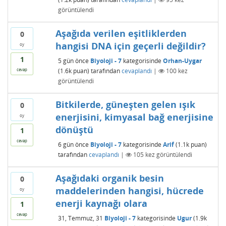
görüntülendi
Aşağıda verilen eşitliklerden
0
hangisi DNA için geçerli değildir?
oy
1
5 gün
önce
Biyoloji - 7
kategorisinde
Orhan-Uygar
(
1.6k
puan)
tarafından
cevaplandı
|
100
kez
cevap
görüntülendi
Bitkilerde, güneşten gelen ışık
0
enerjisini, kimyasal bağ enerjisine
oy
dönüştü
1
cevap
6 gün
önce
Biyoloji - 7
kategorisinde
Arif
(
1.1k
puan)
tarafından
cevaplandı
|
105
kez görüntülendi
Aşağıdaki organik besin
0
maddelerinden hangisi, hücrede
oy
enerji kaynağı olara
1
cevap
31, Temmuz, 31
Biyoloji - 7
kategorisinde
Ugur
(
1.9k