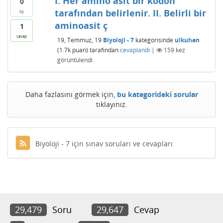
I. Her amino asit bir kodon
0
tarafından belirlenir. II. Belirli bir
oy
aminoasit ç
1
cevap
19, Temmuz, 19
Biyoloji - 7
kategorisinde
ulkuhan
(
1.7k
puan)
tarafından
cevaplandı
|
159
kez
görüntülendi
Daha fazlasını görmek için,
bu kategorideki sorular
tıklayınız.
Biyoloji - 7 için sınav soruları ve cevapları
29,479
Soru
29,647
Cevap