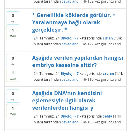
puan)
tarafından
cevaplandı
|
152
kez görüntülendi
* Genellikle köklerde görülür. *
0
Yaralanmaya bağlı olarak
oy
gerçekleşir. *
1
cevap
24, Temmuz, 24
Biyoloji - 7
kategorisinde
Erhan
(
1.4k
puan)
tarafından
cevaplandı
|
122
kez görüntülendi
Aşağıda verilen yapılardan hangisi
0
embriyo kesesine aittir?
oy
1
24, Temmuz, 24
Biyoloji - 7
kategorisinde
cavlan
(
1.1k
puan)
tarafından
cevaplandı
|
110
kez görüntülendi
cevap
Aşağıda DNA'nın kendisini
0
eşlemesiyle ilgili olarak
oy
verilenlerden hangisi y
1
cevap
24, Temmuz, 24
Biyoloji - 7
kategorisinde
Selda
(
1.1k
puan)
tarafından
cevaplandı
|
106
kez görüntülendi