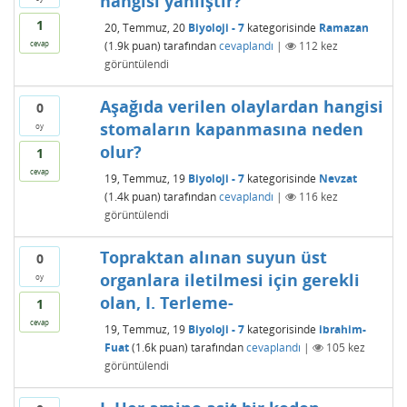
hangisi yanlıştır?
1
20, Temmuz, 20
Biyoloji - 7
kategorisinde
Ramazan
(
1.9k
puan)
tarafından
cevaplandı
|
112
kez
cevap
görüntülendi
Aşağıda verilen olaylardan hangisi
0
stomaların kapanmasına neden
oy
olur?
1
cevap
19, Temmuz, 19
Biyoloji - 7
kategorisinde
Nevzat
(
1.4k
puan)
tarafından
cevaplandı
|
116
kez
görüntülendi
Topraktan alınan suyun üst
0
organlara iletilmesi için gerekli
oy
olan, I. Terleme-
1
cevap
19, Temmuz, 19
Biyoloji - 7
kategorisinde
ibrahim-
Fuat
(
1.6k
puan)
tarafından
cevaplandı
|
105
kez
görüntülendi